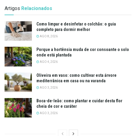
Artigos
Relacionados
Como limpar e desinfetar o colchão: o guia
completo para dormir melhor
AGO 8, 2026
Porque a hortênsia muda de cor consoante o solo
onde está plantada
AGO 4, 2026
Oliveira em vaso: como cultivar esta árvore
mediterrânica em casa ou na varanda
AGO 3, 2026
Boca-de-leão: como plantar e cuidar desta flor
cheia de cor e caráter
AGO 3, 2026