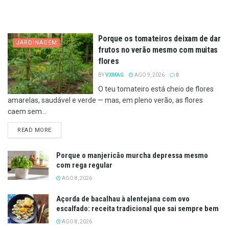
Porque os tomateiros deixam de dar
JARDINAGEM
frutos no verão mesmo com muitas
flores
BY
VXMAG
AGO 9, 2026
0
O teu tomateiro está cheio de flores
amarelas, saudável e verde — mas, em pleno verão, as flores
caem sem...
DETAILS
READ MORE
Porque o manjericão murcha depressa mesmo
com rega regular
AGO 8, 2026
Açorda de bacalhau à alentejana com ovo
escalfado: receita tradicional que sai sempre bem
AGO 8, 2026