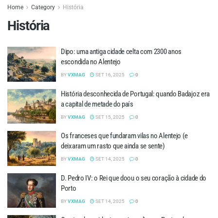
Home
Category
História
História
Dipo: uma antiga cidade celta com 2300 anos
escondida no Alentejo
BY
VXMAG
SET 16, 2025
0
História desconhecida de Portugal: quando Badajoz era
a capital de metade do país
BY
VXMAG
SET 15, 2025
0
Os franceses que fundaram vilas no Alentejo (e
deixaram um rasto que ainda se sente)
BY
VXMAG
SET 14, 2025
0
D. Pedro IV: o Rei que doou o seu coração à cidade do
Porto
BY
VXMAG
SET 14, 2025
0