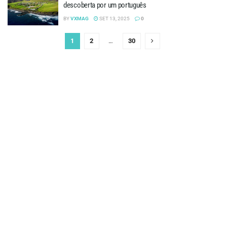
descoberta por um português
BY
VXMAG
SET 13, 2025
0
1
2
…
30