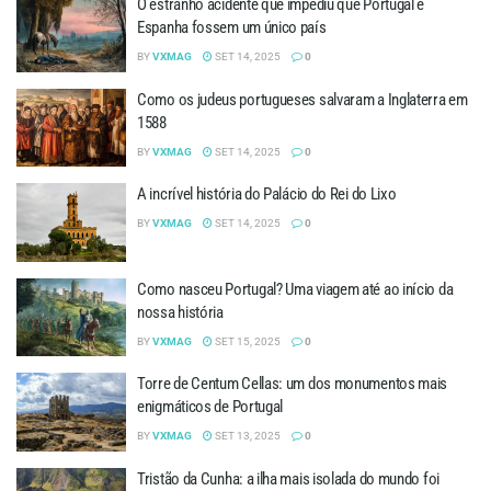
O estranho acidente que impediu que Portugal e
Espanha fossem um único país
BY
VXMAG
SET 14, 2025
0
Como os judeus portugueses salvaram a Inglaterra em
1588
BY
VXMAG
SET 14, 2025
0
A incrível história do Palácio do Rei do Lixo
BY
VXMAG
SET 14, 2025
0
Como nasceu Portugal? Uma viagem até ao início da
nossa história
BY
VXMAG
SET 15, 2025
0
Torre de Centum Cellas: um dos monumentos mais
enigmáticos de Portugal
BY
VXMAG
SET 13, 2025
0
Tristão da Cunha: a ilha mais isolada do mundo foi