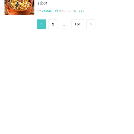
sabor
BY
VXMAG
MAR 8, 2026
0
1
2
…
151