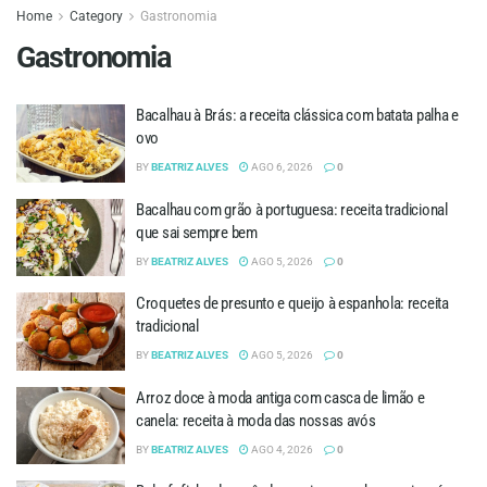
Home
Category
Gastronomia
Gastronomia
Bacalhau à Brás: a receita clássica com batata palha e
ovo
BY
BEATRIZ ALVES
AGO 6, 2026
0
Bacalhau com grão à portuguesa: receita tradicional
que sai sempre bem
BY
BEATRIZ ALVES
AGO 5, 2026
0
Croquetes de presunto e queijo à espanhola: receita
tradicional
BY
BEATRIZ ALVES
AGO 5, 2026
0
Arroz doce à moda antiga com casca de limão e
canela: receita à moda das nossas avós
BY
BEATRIZ ALVES
AGO 4, 2026
0