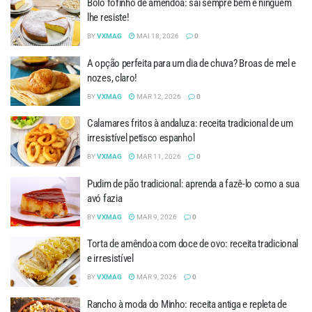
Bolo fofinho de amêndoa: sai sempre bem e ninguém
lhe resiste!
BY
VXMAG
MAI 18, 2026
0
A opção perfeita para um dia de chuva? Broas de mel e
nozes, claro!
BY
VXMAG
MAR 12, 2026
0
Calamares fritos à andaluza: receita tradicional de um
irresistível petisco espanhol
BY
VXMAG
MAR 11, 2026
0
Pudim de pão tradicional: aprenda a fazê-lo como a sua
avó fazia
BY
VXMAG
MAR 9, 2026
0
Torta de amêndoa com doce de ovo: receita tradicional
e irresistível
BY
VXMAG
MAR 9, 2026
0
Rancho à moda do Minho: receita antiga e repleta de