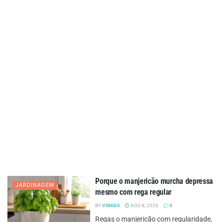
Porque o manjericão murcha depressa
JARDINAGEM
mesmo com rega regular
BY
VXMAG
AGO 8, 2026
0
Regas o manjericão com regularidade,