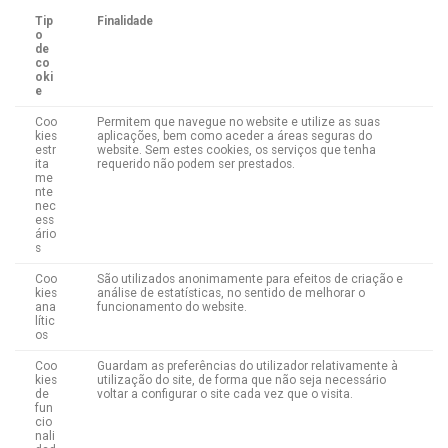
Tip
Finalidade
o
de
co
oki
e
Coo
Permitem que navegue no website e utilize as suas
kies
aplicações, bem como aceder a áreas seguras do
estr
website. Sem estes cookies, os serviços que tenha
ita
requerido não podem ser prestados.
me
nte
nec
ess
ário
s
Coo
São utilizados anonimamente para efeitos de criação e
kies
análise de estatísticas, no sentido de melhorar o
ana
funcionamento do website.
lític
os
Coo
Guardam as preferências do utilizador relativamente à
kies
utilização do site, de forma que não seja necessário
de
voltar a configurar o site cada vez que o visita.
fun
cio
nali