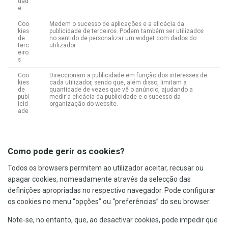
dad
e
Coo
Medem o sucesso de aplicações e a eficácia da
kies
publicidade de terceiros. Podem também ser utilizados
de
no sentido de personalizar um widget com dados do
terc
utilizador.
eiro
s
Coo
Direccionam a publicidade em função dos interesses de
kies
cada utilizador, sendo que, além disso, limitam a
de
quantidade de vezes que vê o anúncio, ajudando a
publ
medir a eficácia da publicidade e o sucesso da
icid
organização do website.
ade
Como pode gerir os cookies?
Todos os browsers permitem ao utilizador aceitar, recusar ou
apagar cookies, nomeadamente através da selecção das
definições apropriadas no respectivo navegador. Pode configurar
os cookies no menu “opções” ou “preferências” do seu browser.
Note-se, no entanto, que, ao desactivar cookies, pode impedir que