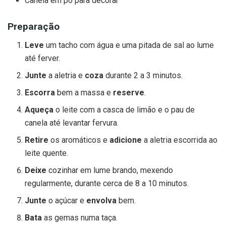
Canela em pó para decorar
Preparação
Leve
um tacho com água e uma pitada de sal ao lume
até ferver.
Junte
a aletria e
coza
durante 2 a 3 minutos.
Escorra
bem a massa e
reserve
.
Aqueça
o leite com a casca de limão e o pau de
canela até levantar fervura.
Retire
os aromáticos e
adicione
a aletria escorrida ao
leite quente.
Deixe
cozinhar em lume brando, mexendo
regularmente, durante cerca de 8 a 10 minutos.
Junte
o açúcar e
envolva
bem.
Bata
as gemas numa taça.