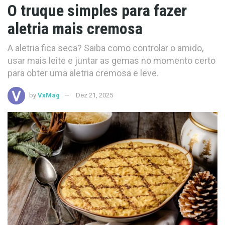
O truque simples para fazer
aletria mais cremosa
A aletria fica seca? Saiba como controlar o amido,
usar mais leite e juntar as gemas no momento certo
para obter uma aletria cremosa e leve.
by
VxMag
Dez 21, 2025