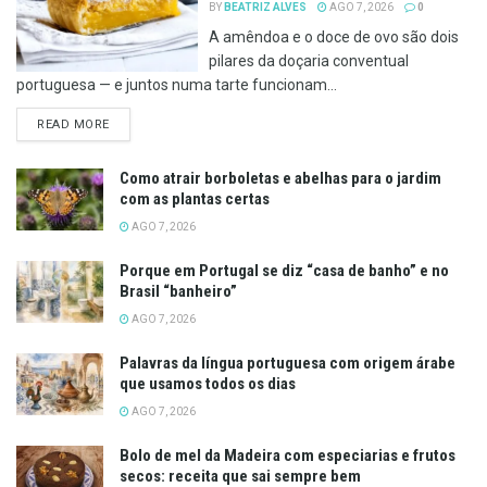
BY
BEATRIZ ALVES
AGO 7, 2026
0
A amêndoa e o doce de ovo são dois
pilares da doçaria conventual
portuguesa — e juntos numa tarte funcionam...
DETAILS
READ MORE
Como atrair borboletas e abelhas para o jardim
com as plantas certas
AGO 7, 2026
Porque em Portugal se diz “casa de banho” e no
Brasil “banheiro”
AGO 7, 2026
Palavras da língua portuguesa com origem árabe
que usamos todos os dias
AGO 7, 2026
Bolo de mel da Madeira com especiarias e frutos
secos: receita que sai sempre bem