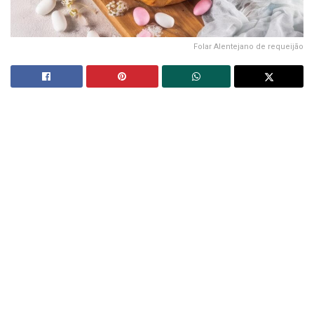
Folar Alentejano de requeijão