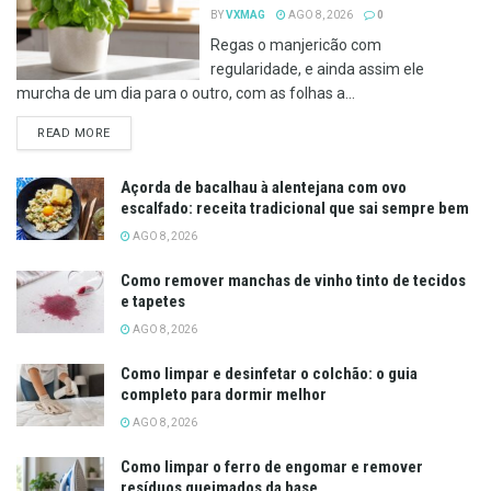
BY
VXMAG
AGO 8, 2026
0
Regas o manjericão com
regularidade, e ainda assim ele
murcha de um dia para o outro, com as folhas a...
DETAILS
READ MORE
Açorda de bacalhau à alentejana com ovo
escalfado: receita tradicional que sai sempre bem
AGO 8, 2026
Como remover manchas de vinho tinto de tecidos
e tapetes
AGO 8, 2026
Como limpar e desinfetar o colchão: o guia
completo para dormir melhor
AGO 8, 2026
Como limpar o ferro de engomar e remover
resíduos queimados da base