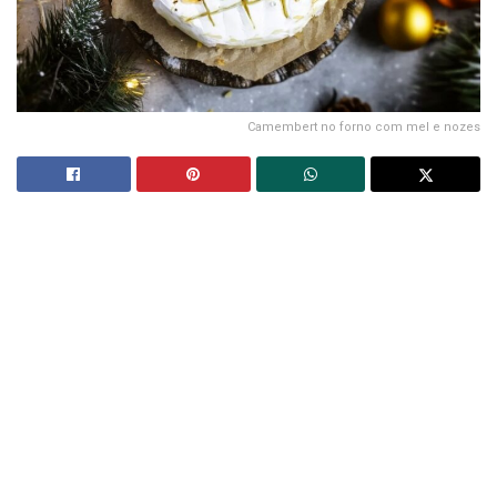
Camembert no forno com mel e nozes