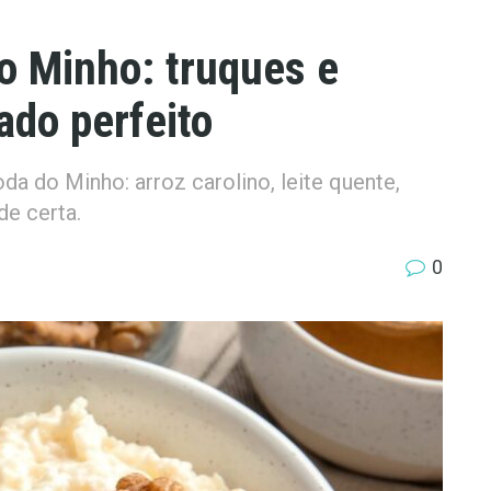
o Minho: truques e
ado perfeito
a do Minho: arroz carolino, leite quente,
e certa.
0