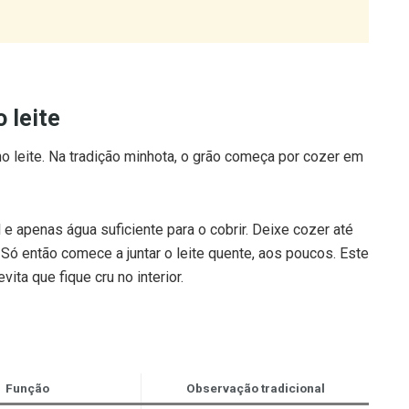
 leite
no leite. Na tradição minhota, o grão começa por cozer em
e apenas água suficiente para o cobrir. Deixe cozer até
 Só então comece a juntar o leite quente, aos poucos. Este
ita que fique cru no interior.
Função
Observação tradicional
e
Quanto mais rico, melhor a textura