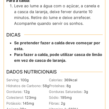
Para a calda:
Leve ao lume a água com o açúcar, a canela e
a casca da laranja, deixe ferver durante 10
minutos. Retire do lume e deixe arrefecer.
Acompanhe quando servir os sonhos.
DICAS
Se pretender fazer a calda deve começar por
esta.
Para fazer a calda, pode utilizar casca de limão
em vez de casca de laranja.
DADOS NUTRICIONAIS
Serving:
100
g
Calorias:
369
kcal
Hidratos de Carbono:
58
g
Proteínas:
8
g
Gorduras:
12
g
Gorduras Saturadas:
3
g
Colesterol:
123
mg
Sódio:
195
mg
Potássio:
145
mg
Fibras:
2
g