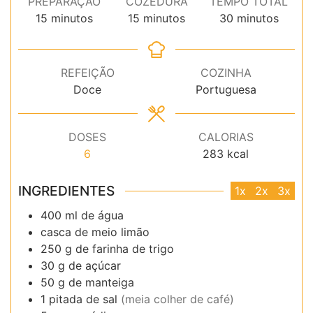
PREPARAÇÃO
COZEDURA
TEMPO TOTAL
minutos
minutos
minutos
15
minutos
15
minutos
30
minutos
REFEIÇÃO
COZINHA
Doce
Portuguesa
DOSES
CALORIAS
6
283
kcal
INGREDIENTES
1x
2x
3x
400
ml
de água
casca de meio limão
250
g
de farinha de trigo
30
g
de açúcar
50
g
de manteiga
1
pitada de sal
(meia colher de café)