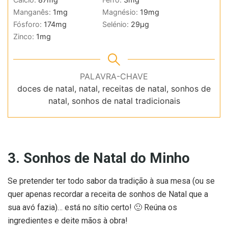
Manganês:
1
mg
Magnésio:
19
mg
Fósforo:
174
mg
Selénio:
29
µg
Zinco:
1
mg
PALAVRA-CHAVE
doces de natal, natal, receitas de natal, sonhos de
natal, sonhos de natal tradicionais
3. Sonhos de Natal do Minho
Se pretender ter todo sabor da tradição à sua mesa (ou se
quer apenas recordar a receita de sonhos de Natal que a
sua avó fazia)… está no sítio certo! 🙂 Reúna os
ingredientes e deite mãos à obra!