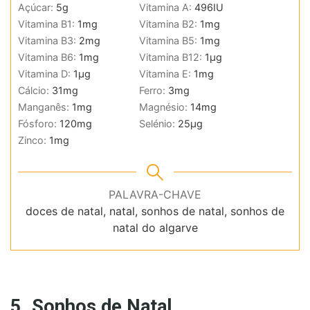
Açúcar:
5
g
Vitamina A:
496
IU
Vitamina B1:
1
mg
Vitamina B2:
1
mg
Vitamina B3:
2
mg
Vitamina B5:
1
mg
Vitamina B6:
1
mg
Vitamina B12:
1
µg
Vitamina D:
1
µg
Vitamina E:
1
mg
Cálcio:
31
mg
Ferro:
3
mg
Manganês:
1
mg
Magnésio:
14
mg
Fósforo:
120
mg
Selénio:
25
µg
Zinco:
1
mg
PALAVRA-CHAVE
doces de natal, natal, sonhos de natal, sonhos de
natal do algarve
5. Sonhos de Natal