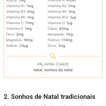
Açúcar:
28
g
Vitamina A:
610
IU
Vitamina B1:
1
mg
Vitamina B2:
1
mg
Vitamina B3:
2
mg
Vitamina B5:
1
mg
Vitamina B6:
1
mg
Vitamina B12:
1
µg
Vitamina C:
17
mg
Vitamina D:
1
µg
Vitamina E:
1
mg
Cálcio:
42
mg
Ferro:
2
mg
Manganês:
1
mg
Magnésio:
16
mg
Fósforo:
113
mg
Selénio:
23
µg
Zinco:
1
mg
PALAVRA-CHAVE
natal, sonhos de natal
2. Sonhos de Natal tradicionais