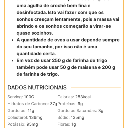
uma agulha de croché bem fina e
desinfectada. Isto vai fazer com que os
sonhos cresçam lentamente, pois a massa vai
abrindo e os sonhos começarão a virar-se
quase sozinhos.
A quantidade de ovos a usar depende sempre
do seu tamanho, por isso não é uma
quantidade certa.
Em vez de usar 250 g de farinha de trigo
também pode usar 50 g de maisena e 200 g
de farinha de trigo.
DADOS NUTRICIONAIS
Serving:
100
G
Calorias:
283
kcal
Hidratos de Carbono:
37
g
Proteínas:
9
g
Gorduras:
11
g
Gorduras Saturadas:
3
g
Colesterol:
136
mg
Sódio:
135
mg
Potássio:
95
mg
Fibras:
1
g