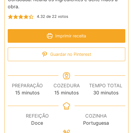
obra.
4.32
de
22
votos
Imprimir receita
Guardar no Pinterest
PREPARAÇÃO
COZEDURA
TEMPO TOTAL
minutos
minutos
minutos
15
minutos
15
minutos
30
minutos
REFEIÇÃO
COZINHA
Doce
Portuguesa