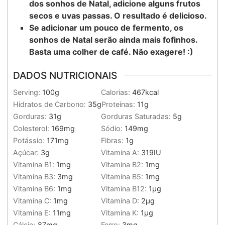
dos sonhos de Natal, adicione alguns frutos
secos e uvas passas. O resultado é delicioso.
Se adicionar um pouco de fermento, os
sonhos de Natal serão ainda mais fofinhos.
Basta uma colher de café. Não exagere! :)
DADOS NUTRICIONAIS
Serving:
100
g
Calorias:
467
kcal
Hidratos de Carbono:
35
g
Proteínas:
11
g
Gorduras:
31
g
Gorduras Saturadas:
5
g
Colesterol:
169
mg
Sódio:
149
mg
Potássio:
171
mg
Fibras:
1
g
Açúcar:
3
g
Vitamina A:
319
IU
Vitamina B1:
1
mg
Vitamina B2:
1
mg
Vitamina B3:
3
mg
Vitamina B5:
1
mg
Vitamina B6:
1
mg
Vitamina B12:
1
µg
Vitamina C:
1
mg
Vitamina D:
2
µg
Vitamina E:
11
mg
Vitamina K:
1
µg
Cálcio:
87
mg
Ferro:
3
mg