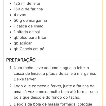
125
ml
de leite
150
g
de farinha
4
ovos
50
g
de margarina
1
casca de limão
1
pitada de
sal
qb
óleo para fritar
qb
açúcar
qb
Canela em pó
PREPARAÇÃO
Num tacho, leve ao lume a água, o leite, a
casca de limão, a pitada de sal e a margarina.
Deixe ferver.
Logo que comece a ferver, junte a farinha de
uma só vez e mexa muito bem até formar uma
bola que descole do fundo do tacho.
Depois da bola de massa formada, coloque