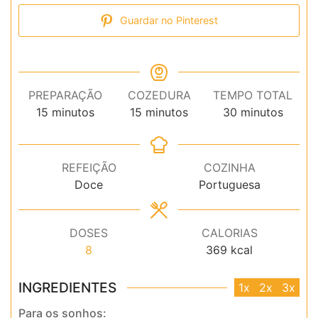
Guardar no Pinterest
PREPARAÇÃO
COZEDURA
TEMPO TOTAL
minutos
minutos
minutos
15
minutos
15
minutos
30
minutos
REFEIÇÃO
COZINHA
Doce
Portuguesa
DOSES
CALORIAS
8
369
kcal
INGREDIENTES
1x
2x
3x
Para os sonhos: