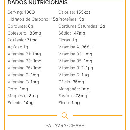
DADOS NUTRICIONAIS
Serving:
100
G
Calorias:
155
kcal
Hidratos de Carbono:
15
g
Proteínas:
5
g
Gorduras:
8
g
Gorduras Saturadas:
2
g
Colesterol:
83
mg
Sódio:
147
mg
Potássio:
71
mg
Fibras:
1
g
Açúcar:
1
g
Vitamina A:
368
IU
Vitamina B1:
1
mg
Vitamina B2:
1
mg
Vitamina B3:
1
mg
Vitamina B5:
1
mg
Vitamina B6:
1
mg
Vitamina B12:
1
µg
Vitamina C:
1
mg
Vitamina D:
1
µg
Vitamina E:
1
mg
Cálcio:
35
mg
Ferro:
1
mg
Manganês:
1
mg
Magnésio:
8
mg
Fósforo:
78
mg
Selénio:
14
µg
Zinco:
1
mg
PALAVRA-CHAVE