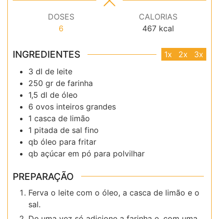
DOSES
CALORIAS
6
467
kcal
INGREDIENTES
1x
2x
3x
3
dl
de leite
250
gr
de farinha
1,5
dl
de óleo
6
ovos inteiros grandes
1
casca de limão
1
pitada de
sal fino
qb
óleo para fritar
qb
açúcar em pó para polvilhar
PREPARAÇÃO
Ferva o leite com o óleo, a casca de limão e o
sal.
De uma vez só adicione a farinha e, com uma