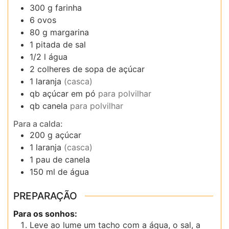
300
g
farinha
6
ovos
80
g
margarina
1
pitada de
sal
1/2
l
água
2
colheres de sopa de
açúcar
1
laranja
(casca)
qb
açúcar em pó
para polvilhar
qb
canela
para polvilhar
Para a calda:
200
g
açúcar
1
laranja
(casca)
1
pau de
canela
150
ml
de água
PREPARAÇÃO
Para os sonhos:
Leve ao lume um tacho com a água, o sal, a