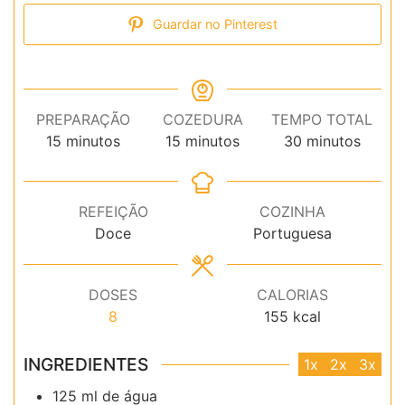
Guardar no Pinterest
PREPARAÇÃO
COZEDURA
TEMPO TOTAL
minutos
minutos
minutos
15
minutos
15
minutos
30
minutos
REFEIÇÃO
COZINHA
Doce
Portuguesa
DOSES
CALORIAS
8
155
kcal
INGREDIENTES
1x
2x
3x
125
ml
de água