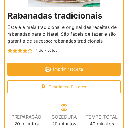
Rabanadas tradicionais
Esta é a mais tradicional e original das receitas de
rabanadas para o Natal. São fáceis de fazer e são
garantia de sucesso: rabanadas tradicionais.
4
de
7
votos
Imprimir receita
Guardar no Pinterest
PREPARAÇÃO
COZEDURA
TEMPO TOTAL
minutos
minutos
minutos
20
minutos
20
minutos
40
minutos