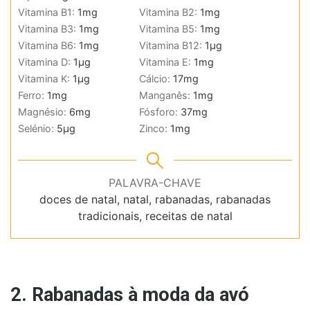
Vitamina B1:
1
mg
Vitamina B2:
1
mg
Vitamina B3:
1
mg
Vitamina B5:
1
mg
Vitamina B6:
1
mg
Vitamina B12:
1
µg
Vitamina D:
1
µg
Vitamina E:
1
mg
Vitamina K:
1
µg
Cálcio:
17
mg
Ferro:
1
mg
Manganês:
1
mg
Magnésio:
6
mg
Fósforo:
37
mg
Selénio:
5
µg
Zinco:
1
mg
PALAVRA-CHAVE
doces de natal, natal, rabanadas, rabanadas
tradicionais, receitas de natal
2. Rabanadas à moda da avó