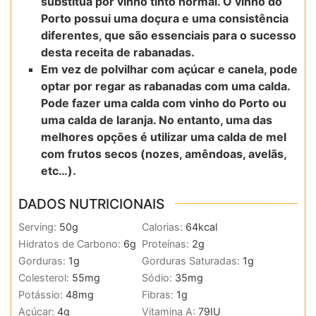
substitua por vinho tinto normal. O vinho do
Porto possui uma doçura e uma consistência
diferentes, que são essenciais para o sucesso
desta receita de rabanadas.
Em vez de polvilhar com açúcar e canela, pode
optar por regar as rabanadas com uma calda.
Pode fazer uma calda com vinho do Porto ou
uma calda de laranja. No entanto, uma das
melhores opções é utilizar uma calda de mel
com frutos secos (nozes, amêndoas, avelãs,
etc…).
DADOS NUTRICIONAIS
Serving:
50
g
Calorias:
64
kcal
Hidratos de Carbono:
6
g
Proteínas:
2
g
Gorduras:
1
g
Gorduras Saturadas:
1
g
Colesterol:
55
mg
Sódio:
35
mg
Potássio:
48
mg
Fibras:
1
g
Açúcar:
4
g
Vitamina A:
79
IU