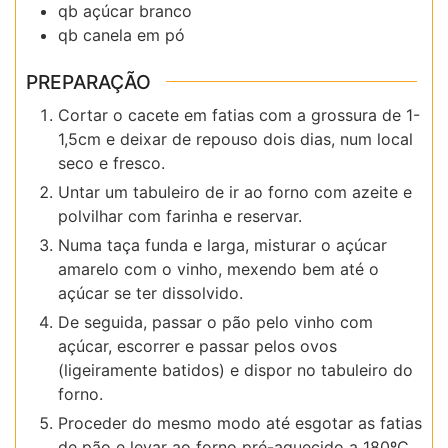
qb
açúcar branco
qb
canela em pó
PREPARAÇÃO
Cortar o cacete em fatias com a grossura de 1-
1,5cm e deixar de repouso dois dias, num local
seco e fresco.
Untar um tabuleiro de ir ao forno com azeite e
polvilhar com farinha e reservar.
Numa taça funda e larga, misturar o açúcar
amarelo com o vinho, mexendo bem até o
açúcar se ter dissolvido.
De seguida, passar o pão pelo vinho com
açúcar, escorrer e passar pelos ovos
(ligeiramente batidos) e dispor no tabuleiro do
forno.
Proceder do mesmo modo até esgotar as fatias
de pão e levar ao forno pré-aquecido a 180ºC