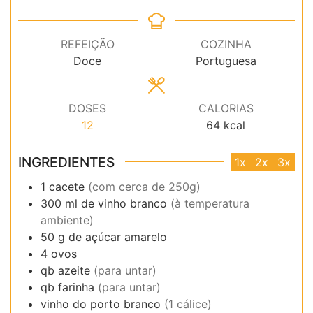
REFEIÇÃO
COZINHA
Doce
Portuguesa
DOSES
CALORIAS
12
64
kcal
INGREDIENTES
1x
2x
3x
1
cacete
(com cerca de 250g)
300
ml
de vinho branco
(à temperatura
ambiente)
50
g
de açúcar amarelo
4
ovos
qb
azeite
(para untar)
qb
farinha
(para untar)
vinho do porto branco
(1 cálice)