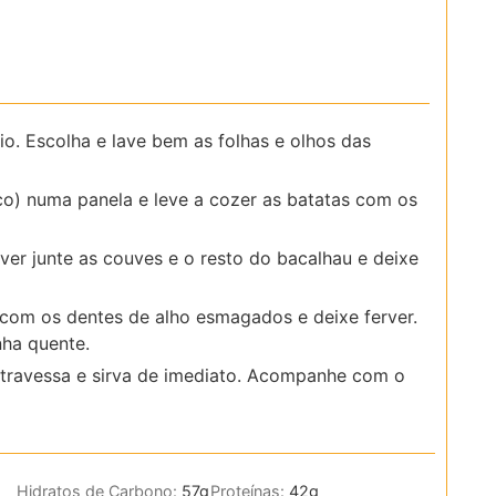
o. Escolha e lave bem as folhas e olhos das
o) numa panela e leve a cozer as batatas com os
er junte as couves e o resto do bacalhau e deixe
 com os dentes de alho esmagados e deixe ferver.
nha quente.
travessa e sirva de imediato. Acompanhe com o
Hidratos de Carbono:
57
g
Proteínas:
42
g