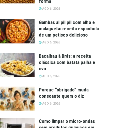
forma
AGO 6, 2026
Gambas al pil pil com alho e
malagueta: receita espanhola
de um petisco delicioso
AGO 6, 2026
Bacalhau à Brás: a receita
clássica com batata palha e
ovo
AGO 6, 2026
Porque “obrigado” muda
consoante quem o diz
AGO 6, 2026
Como limpar o micro-ondas
sem produtos químicos em