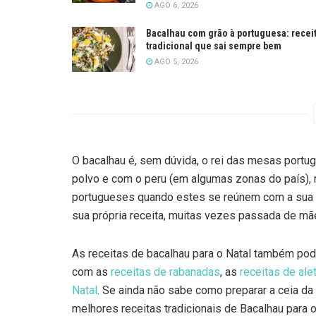
AGO 6, 2026
Bacalhau com grão à portuguesa: recei
tradicional que sai sempre bem
AGO 5, 2026
O bacalhau é, sem dúvida, o rei das mesas portu
polvo e com o peru (em algumas zonas do país), 
portugueses quando estes se reúnem com a sua fa
sua própria receita, muitas vezes passada de mãe
As receitas de bacalhau para o Natal também pod
com as
receitas de rabanadas
, as
receitas de alet
Natal
. Se ainda não sabe como preparar a ceia da
melhores receitas tradicionais de Bacalhau para o