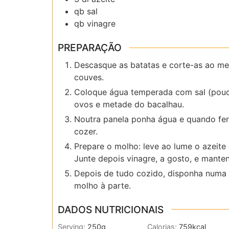
qb
sal
qb
vinagre
PREPARAÇÃO
Descasque as batatas e corte-as ao mei
couves.
Coloque água temperada com sal (pouc
ovos e metade do bacalhau.
Noutra panela ponha água e quando ferv
cozer.
Prepare o molho: leve ao lume o azeite
Junte depois vinagre, a gosto, e mante
Depois de tudo cozido, disponha numa 
molho à parte.
DADOS NUTRICIONAIS
Serving:
250
g
Calorias:
759
kcal