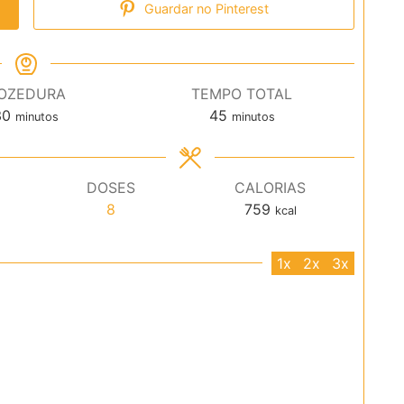
Guardar no Pinterest
OZEDURA
TEMPO TOTAL
minutos
minutos
30
45
minutos
minutos
DOSES
CALORIAS
8
759
kcal
1x
2x
3x