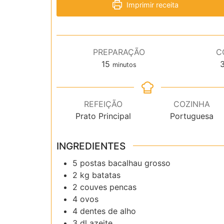
Imprimir receita
PREPARAÇÃO
C
minutos
15
minutos
REFEIÇÃO
COZINHA
Prato Principal
Portuguesa
INGREDIENTES
5
postas bacalhau grosso
2
kg
batatas
2
couves pencas
4
ovos
4
dentes de alho
3
dl
azeite