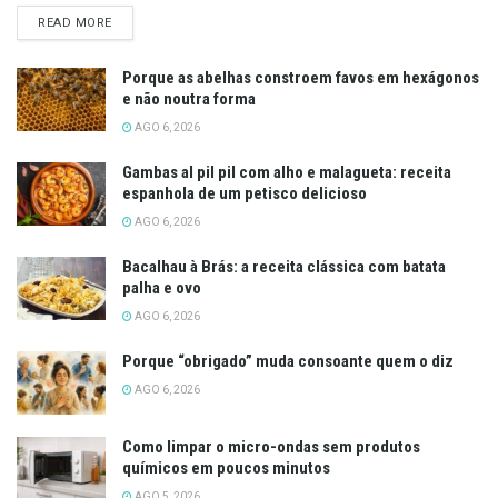
DETAILS
READ MORE
Porque as abelhas constroem favos em hexágonos
e não noutra forma
AGO 6, 2026
Gambas al pil pil com alho e malagueta: receita
espanhola de um petisco delicioso
AGO 6, 2026
Bacalhau à Brás: a receita clássica com batata
palha e ovo
AGO 6, 2026
Porque “obrigado” muda consoante quem o diz
AGO 6, 2026
Como limpar o micro-ondas sem produtos
químicos em poucos minutos
AGO 5, 2026