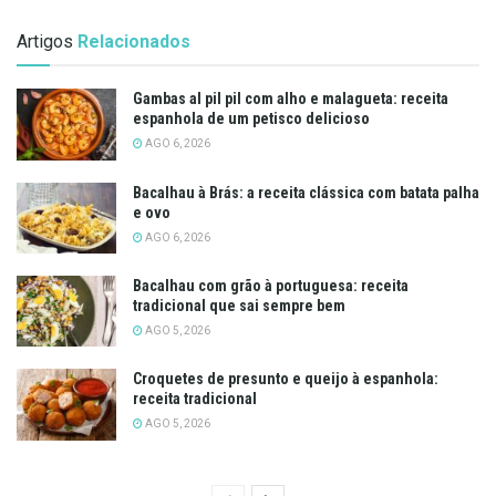
Artigos
Relacionados
Gambas al pil pil com alho e malagueta: receita
espanhola de um petisco delicioso
AGO 6, 2026
Bacalhau à Brás: a receita clássica com batata palha
e ovo
AGO 6, 2026
Bacalhau com grão à portuguesa: receita
tradicional que sai sempre bem
AGO 5, 2026
Croquetes de presunto e queijo à espanhola:
receita tradicional
AGO 5, 2026