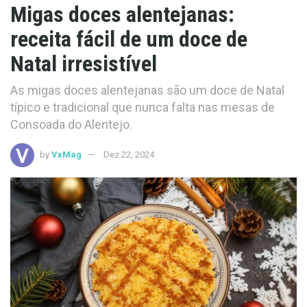
Migas doces alentejanas:
receita fácil de um doce de
Natal irresistível
As migas doces alentejanas são um doce de Natal
típico e tradicional que nunca falta nas mesas de
Consoada do Alentejo.
by
VxMag
Dez 22, 2024