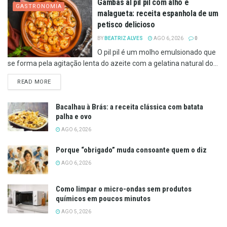
Gambas al pil pil com alho e
GASTRONOMIA
malagueta: receita espanhola de um
petisco delicioso
BY
BEATRIZ ALVES
AGO 6, 2026
0
O pil pil é um molho emulsionado que
se forma pela agitação lenta do azeite com a gelatina natural do...
DETAILS
READ MORE
Bacalhau à Brás: a receita clássica com batata
palha e ovo
AGO 6, 2026
Porque “obrigado” muda consoante quem o diz
AGO 6, 2026
Como limpar o micro-ondas sem produtos
químicos em poucos minutos
AGO 5, 2026