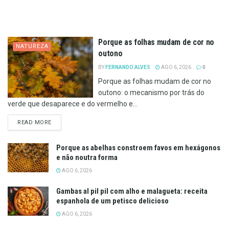
Porque as folhas mudam de cor no
NATUREZA
outono
BY
FERNANDO ALVES
AGO 6, 2026
0
Porque as folhas mudam de cor no
outono: o mecanismo por trás do
verde que desaparece e do vermelho e...
DETAILS
READ MORE
Porque as abelhas constroem favos em hexágonos
e não noutra forma
AGO 6, 2026
Gambas al pil pil com alho e malagueta: receita
espanhola de um petisco delicioso
AGO 6, 2026