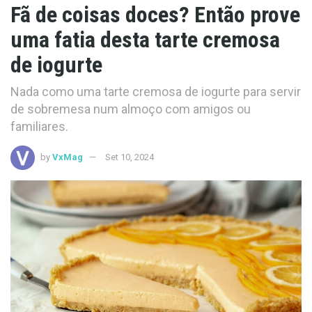
Fã de coisas doces? Então prove
uma fatia desta tarte cremosa
de iogurte
Nada como uma tarte cremosa de iogurte para servir
de sobremesa num almoço com amigos ou
familiares.
by
VxMag
Set 10, 2024