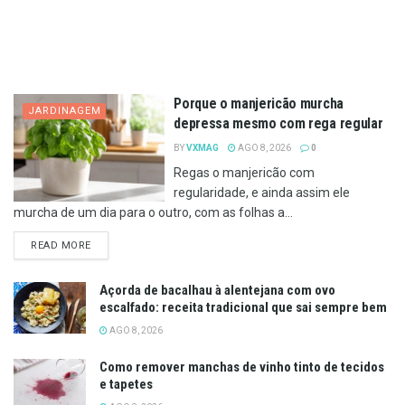
Porque o manjericão murcha
JARDINAGEM
depressa mesmo com rega regular
BY
VXMAG
AGO 8, 2026
0
Regas o manjericão com
regularidade, e ainda assim ele
murcha de um dia para o outro, com as folhas a...
DETAILS
READ MORE
Açorda de bacalhau à alentejana com ovo
escalfado: receita tradicional que sai sempre bem
AGO 8, 2026
Como remover manchas de vinho tinto de tecidos
e tapetes