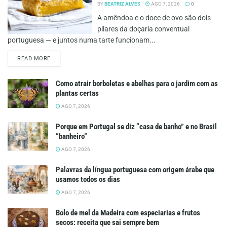
BY
BEATRIZ ALVES
AGO 7, 2026
0
A amêndoa e o doce de ovo são dois
pilares da doçaria conventual
portuguesa — e juntos numa tarte funcionam...
DETAILS
READ MORE
Como atrair borboletas e abelhas para o jardim com as
plantas certas
AGO 7, 2026
Porque em Portugal se diz “casa de banho” e no Brasil
“banheiro”
AGO 7, 2026
Palavras da língua portuguesa com origem árabe que
usamos todos os dias
AGO 7, 2026
Bolo de mel da Madeira com especiarias e frutos
secos: receita que sai sempre bem