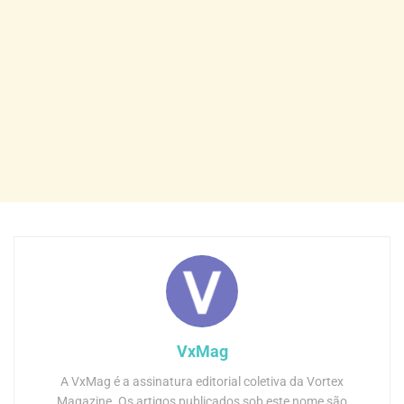
VxMag
A VxMag é a assinatura editorial coletiva da Vortex
Magazine. Os artigos publicados sob este nome são