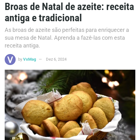
Broas de Natal de azeite: receita
antiga e tradicional
As broas de azeite são perfeitas para enriquecer a
sua mesa de Natal. Aprenda a fazê-las com esta
receita antiga.
by
VxMag
Dez 6, 2024