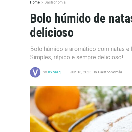
Home
Gastronomia
Bolo húmido de natas
delicioso
Bolo húmido e aromático com natas e la
Simples, rápido e sempre delicioso!
by
VxMag
Jun 16, 2025
in
Gastronomia