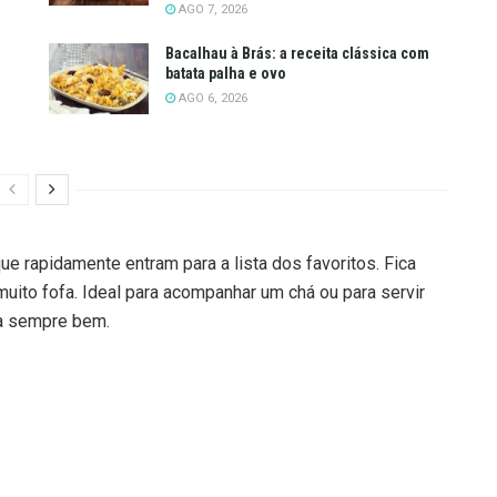
AGO 7, 2026
Bacalhau à Brás: a receita clássica com
batata palha e ovo
AGO 6, 2026
que rapidamente entram para a lista dos favoritos. Fica
muito fofa. Ideal para acompanhar um chá ou para servir
ta sempre bem.