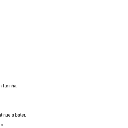
 farinha.
tinue a bater.
em.