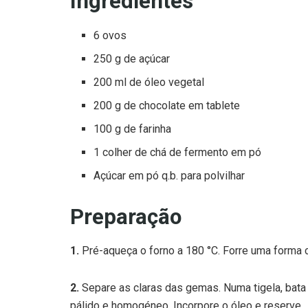
Ingredientes
6 ovos
250 g de açúcar
200 ml de óleo vegetal
200 g de chocolate em tablete
100 g de farinha
1 colher de chá de fermento em pó
Açúcar em pó q.b. para polvilhar
Preparação
1.
Pré-aqueça o forno a 180 °C. Forre uma forma 
2.
Separe as claras das gemas. Numa tigela, bat
pálido e homogéneo. Incorpore o óleo e reserve.