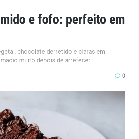
mido e fofo: perfeito em
etal, chocolate derretido e claras em
 macio muito depois de arrefecer.
0