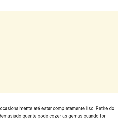
casionalmente até estar completamente liso. Retire do
e demasiado quente pode cozer as gemas quando for
ermento e o preparado de gemas e óleo. Misture até obter