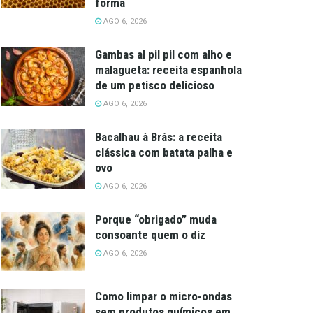
forma
AGO 6, 2026
Gambas al pil pil com alho e
malagueta: receita espanhola
de um petisco delicioso
AGO 6, 2026
Bacalhau à Brás: a receita
clássica com batata palha e
ovo
AGO 6, 2026
Porque “obrigado” muda
consoante quem o diz
AGO 6, 2026
Como limpar o micro-ondas
sem produtos químicos em