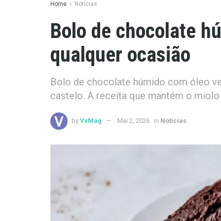
Home
Notícias
Bolo de chocolate hú
qualquer ocasião
Bolo de chocolate húmido com óleo veg
castelo. A receita que mantém o miolo
by
VxMag
Mai 2, 2026
in
Notícias