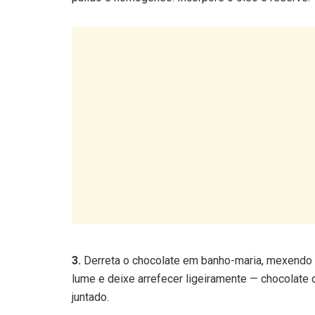
3.
Derreta o chocolate em banho-maria, mexendo o
lume e deixe arrefecer ligeiramente — chocolat
juntado.
4.
Adicione ao chocolate derretido a farinha, o f