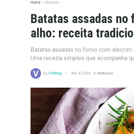
Home
Notícias
Batatas assadas no 
alho: receita tradic
Batatas assadas no forno com alecrim e
Uma receita simples que acompanha qu
by
VxMag
Abr 8, 2026
in
Notícias