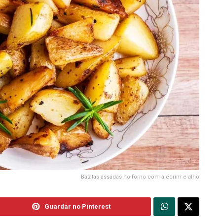
Batatas assadas no forno com alecrim e alho
Guardar no Pinterest