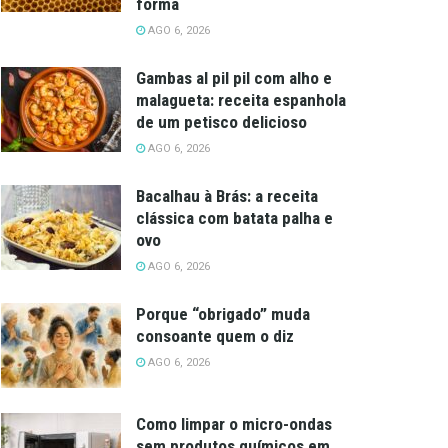
forma
AGO 6, 2026
Gambas al pil pil com alho e
malagueta: receita espanhola
de um petisco delicioso
AGO 6, 2026
Bacalhau à Brás: a receita
clássica com batata palha e
ovo
AGO 6, 2026
Porque “obrigado” muda
consoante quem o diz
AGO 6, 2026
Como limpar o micro-ondas
sem produtos químicos em