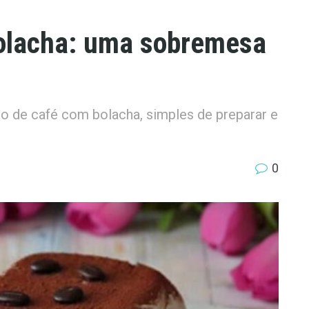
bolacha: uma sobremesa
rio de café com bolacha, simples de preparar e
0