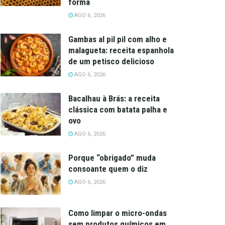
forma
AGO 6, 2026
Gambas al pil pil com alho e
malagueta: receita espanhola
de um petisco delicioso
AGO 6, 2026
Bacalhau à Brás: a receita
clássica com batata palha e
ovo
AGO 6, 2026
Porque “obrigado” muda
consoante quem o diz
AGO 6, 2026
Como limpar o micro-ondas
sem produtos químicos em