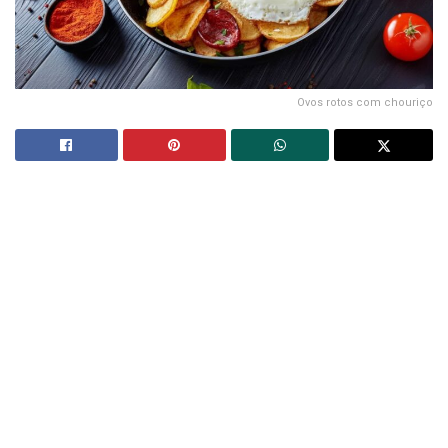
Ovos rotos com chouriço