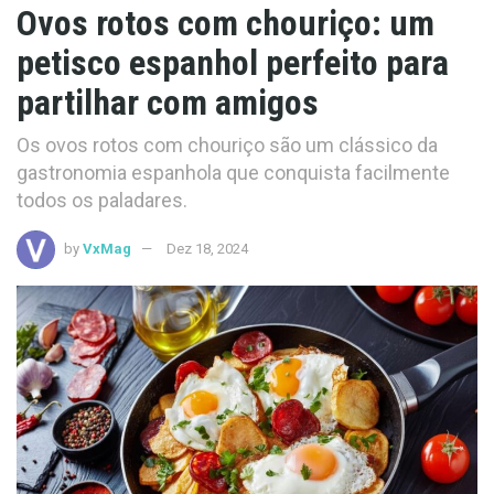
Ovos rotos com chouriço: um
petisco espanhol perfeito para
partilhar com amigos
Os ovos rotos com chouriço são um clássico da
gastronomia espanhola que conquista facilmente
todos os paladares.
by
VxMag
Dez 18, 2024