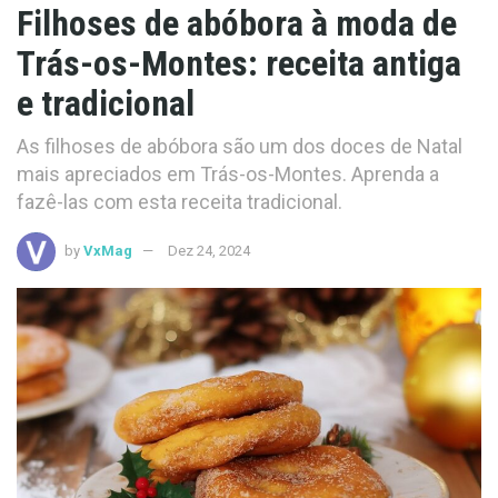
Filhoses de abóbora à moda de
Trás-os-Montes: receita antiga
e tradicional
As filhoses de abóbora são um dos doces de Natal
mais apreciados em Trás-os-Montes. Aprenda a
fazê-las com esta receita tradicional.
by
VxMag
Dez 24, 2024