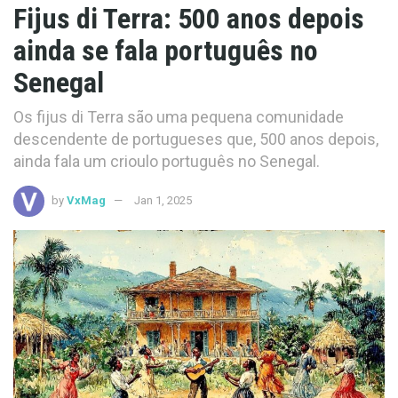
Fijus di Terra: 500 anos depois
ainda se fala português no
Senegal
Os fijus di Terra são uma pequena comunidade
descendente de portugueses que, 500 anos depois,
ainda fala um crioulo português no Senegal.
by
VxMag
Jan 1, 2025