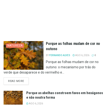
Porque as folhas mudam de cor no
NATUREZA
outono
BY
FERNANDO ALVES
AGO 6, 2026
0
Porque as folhas mudam de cor no
outono: o mecanismo por trás do
verde que desaparece e do vermelho e...
DETAILS
READ MORE
Porque as abelhas constroem favos em hexágonos
e não noutra forma
AGO 6, 2026