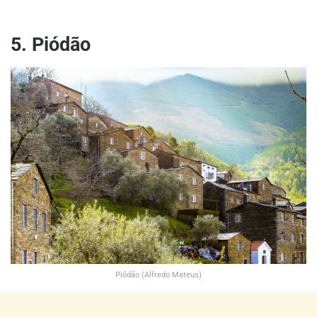
5. Piódão
Piódão (Alfredo Mateus)