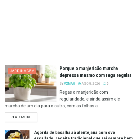
Porque o manjericão murcha
JARDINAGEM
depressa mesmo com rega regular
BY
VXMAG
AGO 8, 2026
0
Regas o manjericão com
regularidade, e ainda assim ele
murcha de um dia para o outro, com as folhas a...
DETAILS
READ MORE
Açorda de bacalhau à alentejana com ovo
escalfado: receita tradicional que sai sempre bem