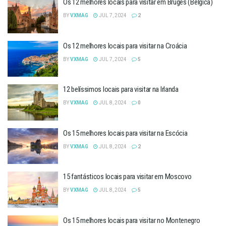
Os 12 melhores locais para visitar em Bruges (Bélgica)
BY
VXMAG
JUL 7, 2024
2
Os 12 melhores locais para visitar na Croácia
BY
VXMAG
JUL 7, 2024
5
12 belíssimos locais para visitar na Irlanda
BY
VXMAG
JUL 8, 2024
0
Os 15 melhores locais para visitar na Escócia
BY
VXMAG
JUL 8, 2024
2
15 fantásticos locais para visitar em Moscovo
BY
VXMAG
JUL 8, 2024
5
Os 15 melhores locais para visitar no Montenegro