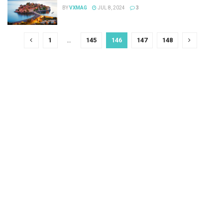
BY
VXMAG
JUL 8, 2024
3
1
…
145
146
147
148