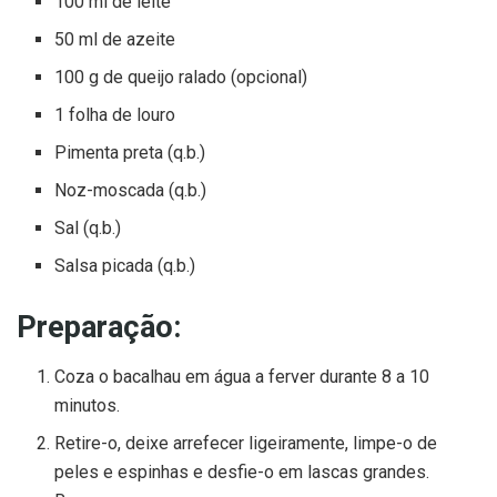
100 ml de leite
50 ml de azeite
100 g de queijo ralado (opcional)
1 folha de louro
Pimenta preta (q.b.)
Noz-moscada (q.b.)
Sal (q.b.)
Salsa picada (q.b.)
Preparação:
Coza o bacalhau em água a ferver durante 8 a 10
minutos.
Retire-o, deixe arrefecer ligeiramente, limpe-o de
peles e espinhas e desfie-o em lascas grandes.