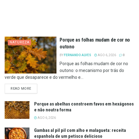
Porque as folhas mudam de cor no
NATUREZA
outono
BY
FERNANDO ALVES
AGO 6, 2026
0
Porque as folhas mudam de cor no
outono: o mecanismo por trás do
verde que desaparece e do vermelho e...
DETAILS
READ MORE
Porque as abelhas constroem favos em hexágonos
e não noutra forma
AGO 6, 2026
Gambas al pil pil com alho e malagueta: receita
espanhola de um petisco delicioso