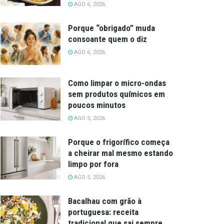
AGO 6, 2026
Porque “obrigado” muda
consoante quem o diz
AGO 6, 2026
Como limpar o micro-ondas
sem produtos químicos em
poucos minutos
AGO 5, 2026
Porque o frigorífico começa
a cheirar mal mesmo estando
limpo por fora
AGO 5, 2026
Bacalhau com grão à
portuguesa: receita
tradicional que sai sempre