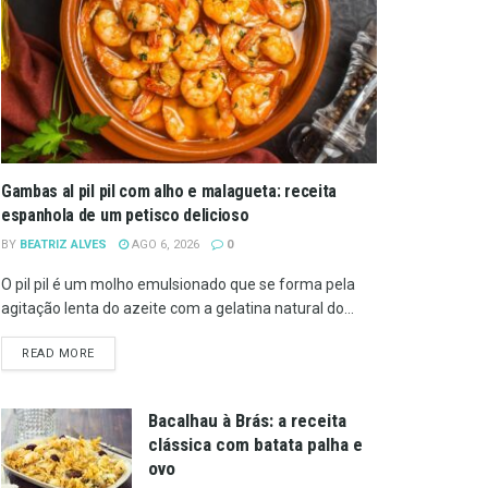
Gambas al pil pil com alho e malagueta: receita
espanhola de um petisco delicioso
BY
BEATRIZ ALVES
AGO 6, 2026
0
O pil pil é um molho emulsionado que se forma pela
agitação lenta do azeite com a gelatina natural do...
DETAILS
READ MORE
Bacalhau à Brás: a receita
clássica com batata palha e
ovo