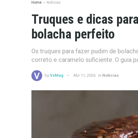
Home
Notícias
Truques e dicas para
bolacha perfeito
Os truques para fazer pudim de bolacha
correto e caramelo suficiente. O guia 
by
VxMag
Abr 11, 2026
in
Notícias