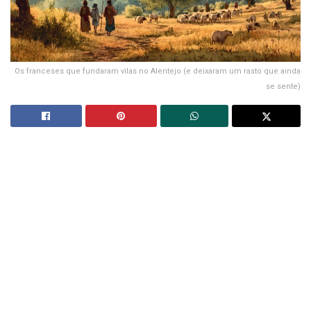
Os franceses que fundaram vilas no Alentejo (e deixaram um rasto que ainda
se sente)