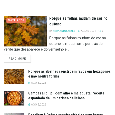
Porque as folhas mudam de cor no
NATUREZA
outono
BY
FERNANDO ALVES
AGO 6, 2026
0
Porque as folhas mudam de cor no
outono: o mecanismo por trás do
verde que desaparece e do vermelho e...
DETAILS
READ MORE
Porque as abelhas constroem favos em hexágonos
e não noutra forma
AGO 6, 2026
Gambas al pil pil com alho e malagueta: receita
espanhola de um petisco delicioso
AGO 6, 2026