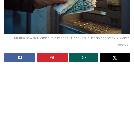
Multibanco deu dinheiro a menos? Descubra quando acontece e como
resolver