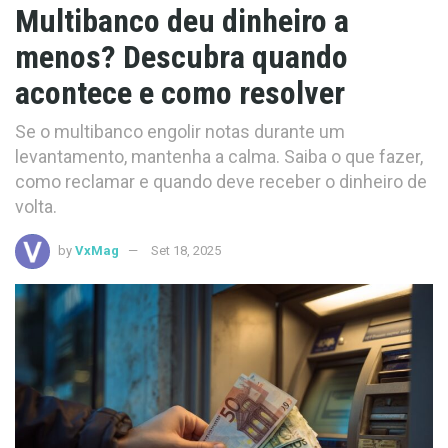
Multibanco deu dinheiro a
menos? Descubra quando
acontece e como resolver
Se o multibanco engolir notas durante um
levantamento, mantenha a calma. Saiba o que fazer,
como reclamar e quando deve receber o dinheiro de
volta.
by
VxMag
Set 18, 2025