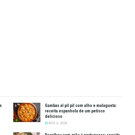
s
Gambas al pil pil com alho e malagueta:
receita espanhola de um petisco
delicioso
AGO 6, 2026
Bacalhau com grão à portuguesa: receita