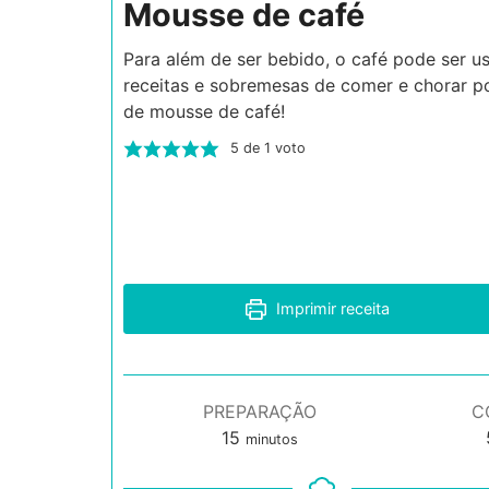
Mousse de café
Para além de ser bebido, o café pode ser u
receitas e sobremesas de comer e chorar po
de mousse de café!
5
de 1 voto
Imprimir receita
PREPARAÇÃO
C
minutos
15
minutos