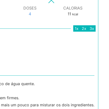
DOSES
CALORIAS
4
11
kcal
1x
2x
3x
co de água quente.
em firmes.
 mais um pouco para misturar os dois ingredientes.