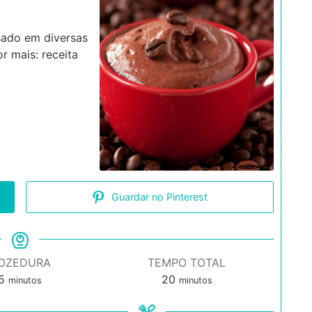
sado em diversas
r mais: receita
Guardar no Pinterest
OZEDURA
TEMPO TOTAL
minutos
minutos
5
20
minutos
minutos