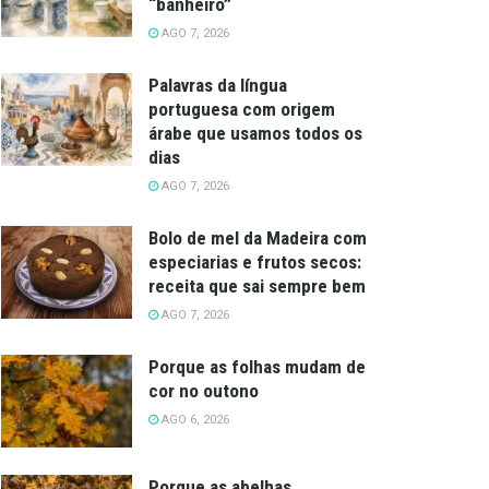
“banheiro”
AGO 7, 2026
Palavras da língua
portuguesa com origem
árabe que usamos todos os
dias
AGO 7, 2026
Bolo de mel da Madeira com
especiarias e frutos secos:
receita que sai sempre bem
AGO 7, 2026
Porque as folhas mudam de
cor no outono
AGO 6, 2026
Porque as abelhas