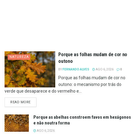
Porque as folhas mudam de cor no
NATUREZA
outono
BY
FERNANDO ALVES
AGO 6, 2026
0
Porque as folhas mudam de cor no
outono: o mecanismo por trás do
verde que desaparece e do vermelho e...
DETAILS
READ MORE
Porque as abelhas constroem favos em hexágonos
e não noutra forma
AGO 6, 2026