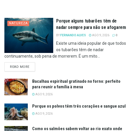
Porque alguns tubarões têm de
NATUREZA
nadar sempre para não se afogarem
BY
FERNANDO ALVES
AGO 9, 2026
0
Existe uma ideia popular de que todos
os tubarões têm de nadar
continuamente, sob pena de morrerem. É um mito...
DETAILS
READ MORE
Bacalhau espiritual gratinado no forno: perfeito
para reunir a família à mesa
AGO 9, 2026
Porque os polvos têm três corações e sangue azul
AGO 9, 2026
Como os salmões sabem voltar ao rio exato onde