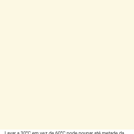
Lavar a 30°C em vez de 60°C pode poupar até metade da