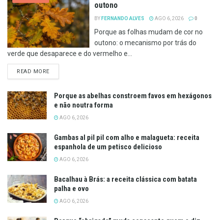
outono
BY
FERNANDO ALVES
AGO 6, 2026
0
Porque as folhas mudam de cor no
outono: o mecanismo por trás do
verde que desaparece e do vermelho e...
DETAILS
READ MORE
Porque as abelhas constroem favos em hexágonos
e não noutra forma
AGO 6, 2026
Gambas al pil pil com alho e malagueta: receita
espanhola de um petisco delicioso
AGO 6, 2026
Bacalhau à Brás: a receita clássica com batata
palha e ovo
AGO 6, 2026