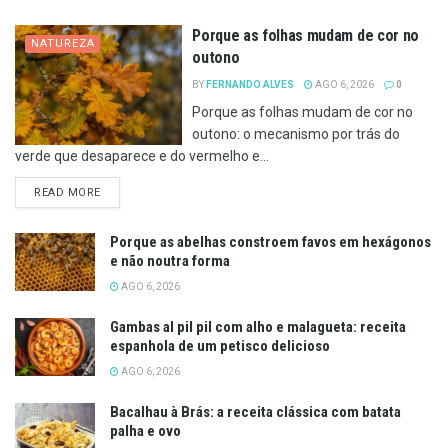
Porque as folhas mudam de cor no
NATUREZA
outono
BY
FERNANDO ALVES
AGO 6, 2026
0
Porque as folhas mudam de cor no
outono: o mecanismo por trás do
verde que desaparece e do vermelho e...
DETAILS
READ MORE
Porque as abelhas constroem favos em hexágonos
e não noutra forma
AGO 6, 2026
Gambas al pil pil com alho e malagueta: receita
espanhola de um petisco delicioso
AGO 6, 2026
Bacalhau à Brás: a receita clássica com batata
palha e ovo