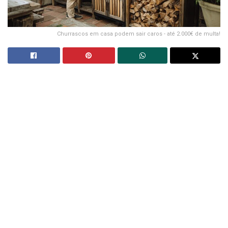
Churrascos em casa podem sair caros - até 2.000€ de multa!