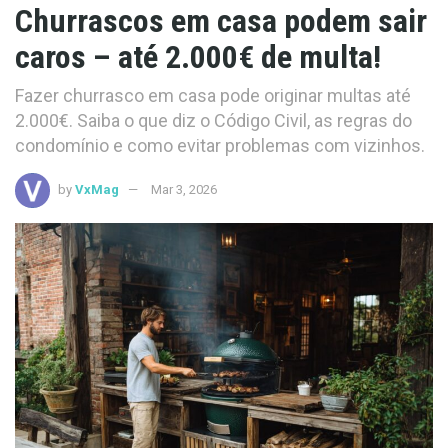
Churrascos em casa podem sair
caros – até 2.000€ de multa!
Fazer churrasco em casa pode originar multas até
2.000€. Saiba o que diz o Código Civil, as regras do
condomínio e como evitar problemas com vizinhos.
by
VxMag
Mar 3, 2026