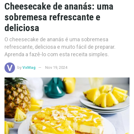
Cheesecake de ananás: uma
sobremesa refrescante e
deliciosa
O cheesecake de ananás é uma sobremesa
refrescante, deliciosa e muito fácil de preparar.
Aprenda a fazê-lo com esta receita simples.
by
VxMag
Nov 19, 2024