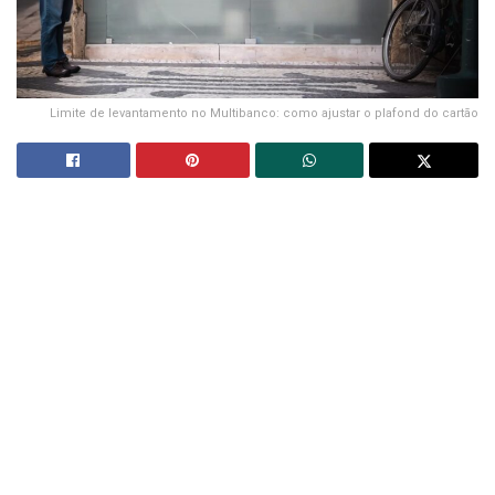
Limite de levantamento no Multibanco: como ajustar o plafond do cartão