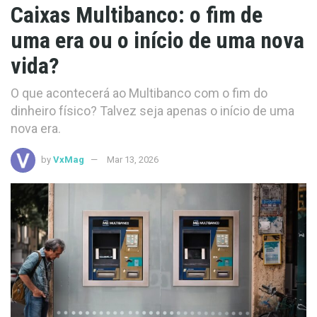
Caixas Multibanco: o fim de
uma era ou o início de uma nova
vida?
O que acontecerá ao Multibanco com o fim do
dinheiro físico? Talvez seja apenas o início de uma
nova era.
by
VxMag
Mar 13, 2026