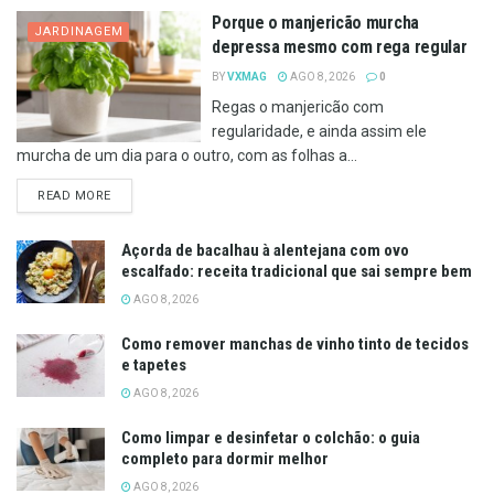
Porque o manjericão murcha
JARDINAGEM
depressa mesmo com rega regular
BY
VXMAG
AGO 8, 2026
0
Regas o manjericão com
regularidade, e ainda assim ele
murcha de um dia para o outro, com as folhas a...
DETAILS
READ MORE
Açorda de bacalhau à alentejana com ovo
escalfado: receita tradicional que sai sempre bem
AGO 8, 2026
Como remover manchas de vinho tinto de tecidos
e tapetes
AGO 8, 2026
Como limpar e desinfetar o colchão: o guia
completo para dormir melhor
AGO 8, 2026