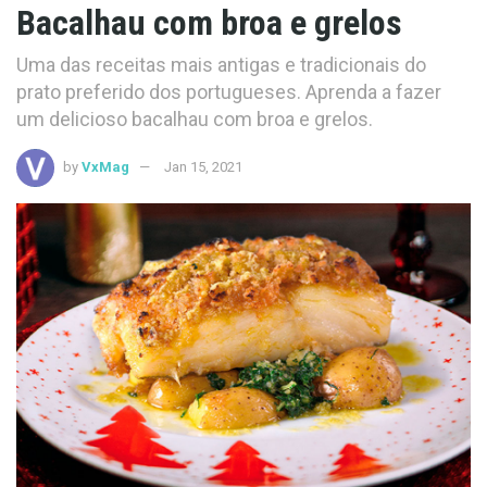
Bacalhau com broa e grelos
Uma das receitas mais antigas e tradicionais do
prato preferido dos portugueses. Aprenda a fazer
um delicioso bacalhau com broa e grelos.
by
VxMag
Jan 15, 2021