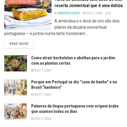
GASTRONOMIA
receita conventual que é uma delícia
BY
BEATRIZ ALVES
AGO 7, 2026
0
A amêndoa e o doce de ovo são dois
pilares da doçaria conventual
portuguesa — e juntos numa tarte funcionam...
DETAILS
READ MORE
Como atrair borboletas e abelhas para o jardim
com as plantas certas
AGO 7, 2026
Porque em Portugal se diz “casa de banho” e no
Brasil “banheiro”
AGO 7, 2026
Palavras da língua portuguesa com origem árabe
que usamos todos os dias
AGO 7, 2026