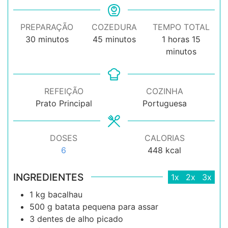
PREPARAÇÃO
COZEDURA
TEMPO TOTAL
minutos
minutos
hora
minuto
30
minutos
45
minutos
1
horas
15
minutos
REFEIÇÃO
COZINHA
Prato Principal
Portuguesa
DOSES
CALORIAS
6
448
kcal
INGREDIENTES
1x
2x
3x
1
kg
bacalhau
500
g
batata pequena para assar
3
dentes de
alho picado