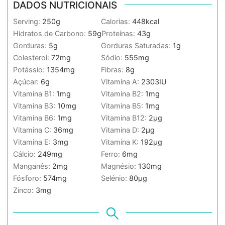
DADOS NUTRICIONAIS
Serving:
250
g
Calorias:
448
kcal
Hidratos de Carbono:
59
g
Proteínas:
43
g
Gorduras:
5
g
Gorduras Saturadas:
1
g
Colesterol:
72
mg
Sódio:
555
mg
Potássio:
1354
mg
Fibras:
8
g
Açúcar:
6
g
Vitamina A:
2303
IU
Vitamina B1:
1
mg
Vitamina B2:
1
mg
Vitamina B3:
10
mg
Vitamina B5:
1
mg
Vitamina B6:
1
mg
Vitamina B12:
2
µg
Vitamina C:
36
mg
Vitamina D:
2
µg
Vitamina E:
3
mg
Vitamina K:
192
µg
Cálcio:
249
mg
Ferro:
6
mg
Manganês:
2
mg
Magnésio:
130
mg
Fósforo:
574
mg
Selénio:
80
µg
Zinco:
3
mg