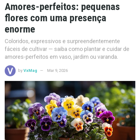
Amores-perfeitos: pequenas
flores com uma presença
enorme
Coloridos, expressivos e surpreendentemente
fáceis de cultivar — saiba como plantar e cuidar de
amores-perfeitos em vaso, jardim ou varanda.
by
VxMag
Mar 9, 2026