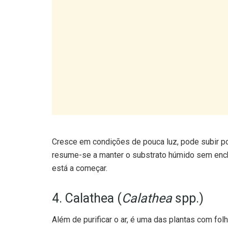
Cresce em condições de pouca luz, pode subir po
resume-se a manter o substrato húmido sem encharc
está a começar.
4. Calathea (
Calathea
spp.)
Além de purificar o ar, é uma das plantas com f
folhas variam muito entre variedades. Ideal para
naturalmente mais elevada e a luz solar direta nã