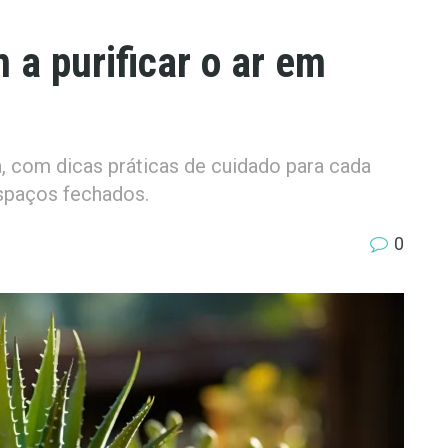
 a purificar o ar em
a, com dicas práticas de cuidado para cada
espaços fechados.
0