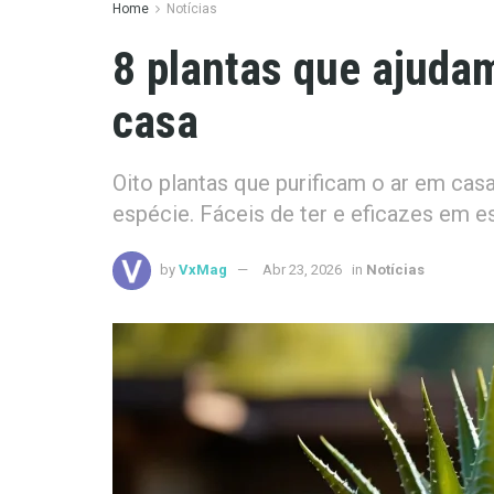
Home
Notícias
8 plantas que ajudam
casa
Oito plantas que purificam o ar em cas
espécie. Fáceis de ter e eficazes em 
by
VxMag
Abr 23, 2026
in
Notícias