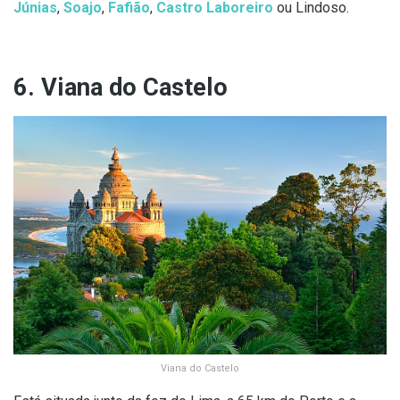
Júnias
,
Soajo
,
Fafião
,
Castro Laboreiro
ou Lindoso.
6. Viana do Castelo
Viana do Castelo