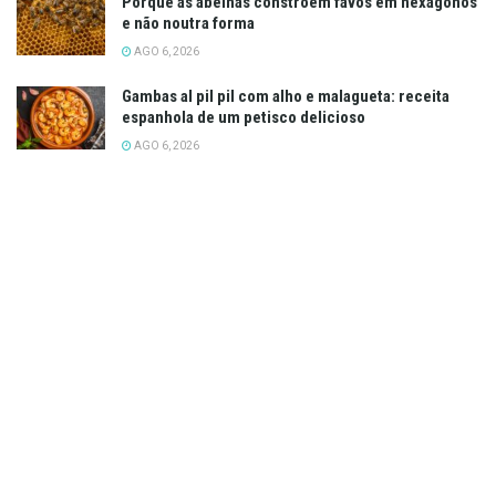
Porque as abelhas constroem favos em hexágonos
e não noutra forma
AGO 6, 2026
Gambas al pil pil com alho e malagueta: receita
espanhola de um petisco delicioso
AGO 6, 2026