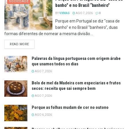
SOCIEDADE
banho” e no Brasil “banheiro”
BY
VXMAG
AGO 7, 2026
0
Porque em Portugal se diz "casa de
banho" e no Brasil "banheiro", duas
formas diferentes de nomear a mesma divisão...
DETAILS
READ MORE
Palavras da língua portuguesa com origem árabe
que usamos todos os dias
AGO 7, 2026
Bolo de mel da Madeira com especiarias e frutos
secos: receita que sai sempre bem
AGO 7, 2026
Porque as folhas mudam de cor no outono
AGO 6, 2026