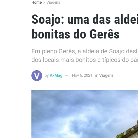
Home
Viagens
Soajo: uma das aldei
bonitas do Gerês
Em pleno Gerês, a aldeia de Soajo des
dos locais mais bonitos e típicos do p
by
VxMag
Nov 6, 2021
in
Viagens