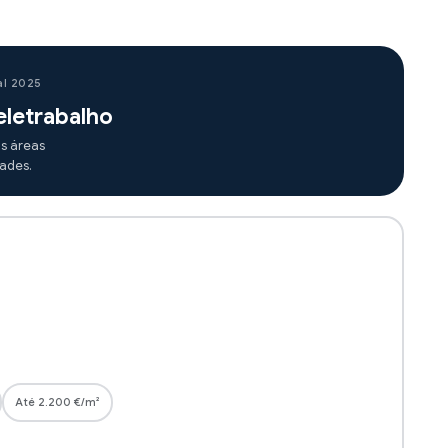
al 2025
eletrabalho
s áreas
dades.
Até 2.200 €/m²
a
Património UNESCO