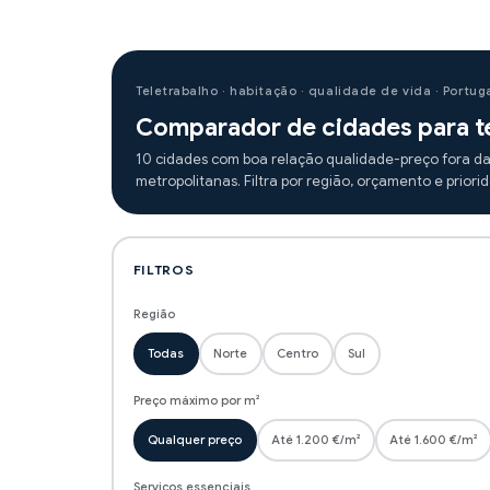
Teletrabalho · habitação · qualidade de vida · Portug
Comparador de cidades para t
10 cidades com boa relação qualidade-preço fora da
metropolitanas. Filtra por região, orçamento e priori
FILTROS
Região
Todas
Norte
Centro
Sul
Preço máximo por m²
Qualquer preço
Até 1.200 €/m²
Até 1.600 €/m²
Serviços essenciais
Todos
Hospital público
Ensino superior
Prai