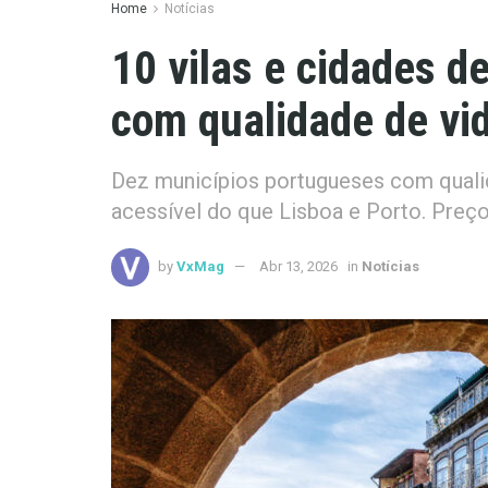
Home
Notícias
10 vilas e cidades 
com qualidade de vi
Dez municípios portugueses com qualid
acessível do que Lisboa e Porto. Preço
by
VxMag
Abr 13, 2026
in
Notícias