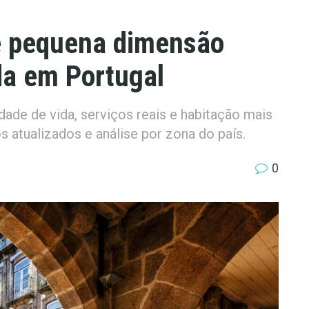
de pequena dimensão
da em Portugal
ade de vida, serviços reais e habitação mais
s atualizados e análise por zona do país.
0