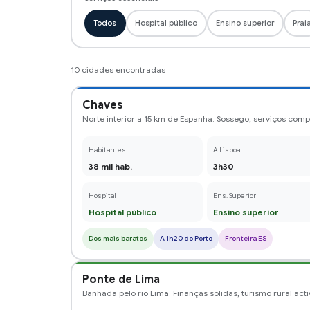
10 cidades encontradas
Chaves
Norte interior a 15 km de Espanha. Sossego, serviços comp
Habitantes
A Lisboa
38 mil hab.
3h30
Hospital
Ens. Superior
Hospital público
Ensino superior
Dos mais baratos
A 1h20 do Porto
Fronteira ES
Ponte de Lima
Banhada pelo rio Lima. Finanças sólidas, turismo rural act
Habitantes
A Lisboa