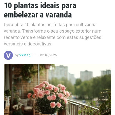
10 plantas ideais para
embelezar a varanda
Descubra 10 plantas perfeitas para cultivar na
varanda. Transforme o seu espaço exterior num
recanto verde e relaxante com estas sugestões
versáteis e decorativas.
by
VxMag
Set 16, 2025