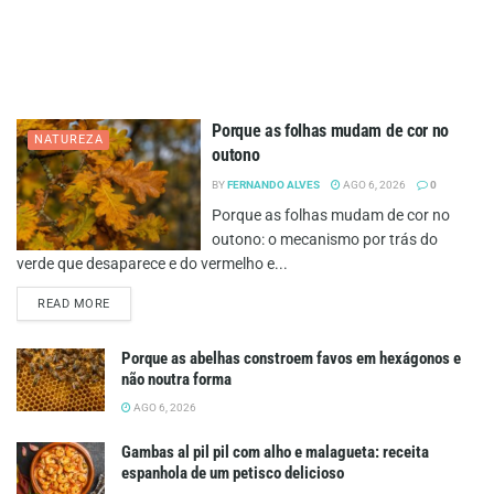
Porque as folhas mudam de cor no
NATUREZA
outono
BY
FERNANDO ALVES
AGO 6, 2026
0
Porque as folhas mudam de cor no
outono: o mecanismo por trás do
verde que desaparece e do vermelho e...
DETAILS
READ MORE
Porque as abelhas constroem favos em hexágonos e
não noutra forma
AGO 6, 2026
Gambas al pil pil com alho e malagueta: receita
espanhola de um petisco delicioso