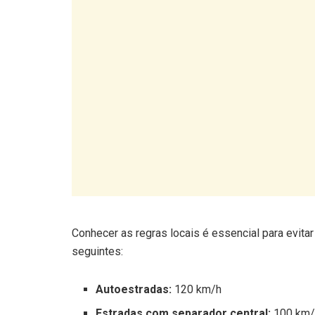
Conhecer as regras locais é essencial para evita
seguintes:
Autoestradas:
120 km/h
Estradas com separador central:
100 km/
Estradas convencionais:
90 km/h
Zonas urbanas:
50 km/h (em muitas áreas,