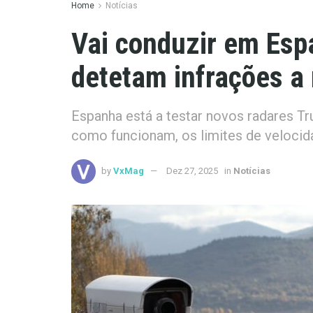
Home
Notícias
Vai conduzir em Esp
detetam infrações a
Espanha está a testar novos radares Tr
como funcionam, os limites de velocid
by
VxMag
Dez 27, 2025
in
Notícias