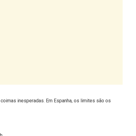
r coimas inesperadas. Em Espanha, os limites são os
h
 30 km/h)