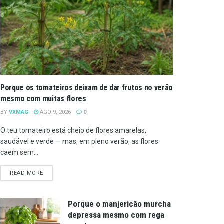
Porque os tomateiros deixam de dar frutos no verão
mesmo com muitas flores
BY
VXMAG
AGO 9, 2026
0
O teu tomateiro está cheio de flores amarelas,
saudável e verde — mas, em pleno verão, as flores
caem sem...
DETAILS
READ MORE
Porque o manjericão murcha
depressa mesmo com rega