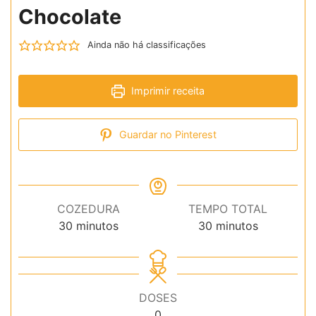
Chocolate
Ainda não há classificações
Imprimir receita
Guardar no Pinterest
COZEDURA
TEMPO TOTAL
minutos
minutos
30
minutos
30
minutos
DOSES
0