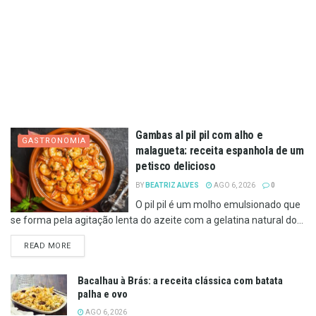
Gambas al pil pil com alho e
GASTRONOMIA
malagueta: receita espanhola de um
petisco delicioso
BY
BEATRIZ ALVES
AGO 6, 2026
0
O pil pil é um molho emulsionado que
se forma pela agitação lenta do azeite com a gelatina natural do...
DETAILS
READ MORE
Bacalhau à Brás: a receita clássica com batata
palha e ovo
AGO 6, 2026