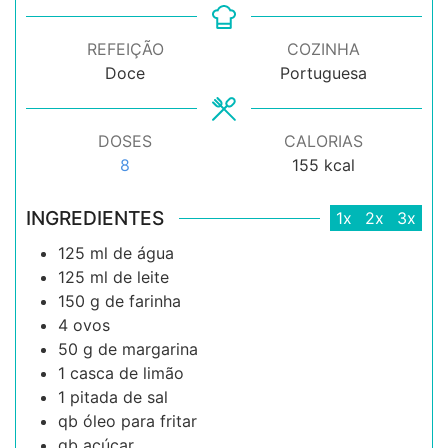
REFEIÇÃO
COZINHA
Doce
Portuguesa
DOSES
CALORIAS
8
155
kcal
INGREDIENTES
1x
2x
3x
125
ml
de água
125
ml
de leite
150
g
de farinha
4
ovos
50
g
de margarina
1
casca de limão
1
pitada de
sal
qb
óleo para fritar
qb
açúcar