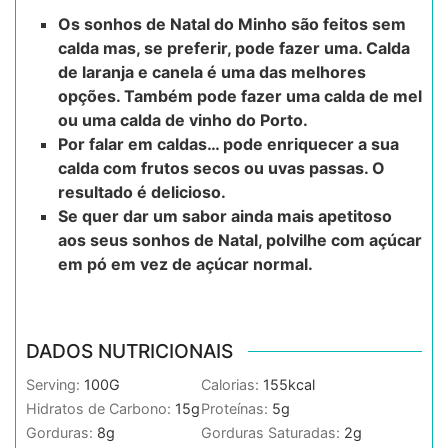
Os sonhos de Natal do Minho são feitos sem
calda mas, se preferir, pode fazer uma. Calda
de laranja e canela é uma das melhores
opções. Também pode fazer uma calda de mel
ou uma calda de vinho do Porto.
Por falar em caldas… pode enriquecer a sua
calda com frutos secos ou uvas passas. O
resultado é delicioso.
Se quer dar um sabor ainda mais apetitoso
aos seus sonhos de Natal, polvilhe com açúcar
em pó em vez de açúcar normal.
DADOS NUTRICIONAIS
Serving:
100
G
Calorias:
155
kcal
Hidratos de Carbono:
15
g
Proteínas:
5
g
Gorduras:
8
g
Gorduras Saturadas:
2
g