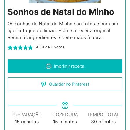
Sonhos de Natal do Minho
Os sonhos de Natal do Minho são fofos e com um
ligeiro toque de limão. Esta é a receita original.
Reúna os ingredientes e deite mãos à obra!
4.84
de
6
votos
Imprimir receita
Guardar no Pinterest
PREPARAÇÃO
COZEDURA
TEMPO TOTAL
minutos
minutos
minutos
15
minutos
15
minutos
30
minutos