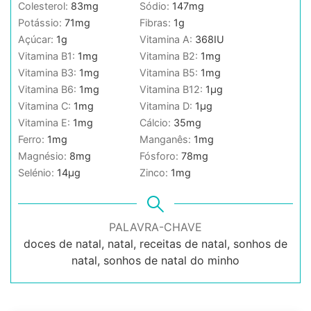
Colesterol:
83
mg
Sódio:
147
mg
Potássio:
71
mg
Fibras:
1
g
Açúcar:
1
g
Vitamina A:
368
IU
Vitamina B1:
1
mg
Vitamina B2:
1
mg
Vitamina B3:
1
mg
Vitamina B5:
1
mg
Vitamina B6:
1
mg
Vitamina B12:
1
µg
Vitamina C:
1
mg
Vitamina D:
1
µg
Vitamina E:
1
mg
Cálcio:
35
mg
Ferro:
1
mg
Manganês:
1
mg
Magnésio:
8
mg
Fósforo:
78
mg
Selénio:
14
µg
Zinco:
1
mg
PALAVRA-CHAVE
doces de natal, natal, receitas de natal, sonhos de
natal, sonhos de natal do minho